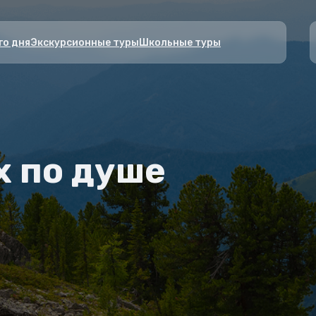
го дня
Экскурсионные туры
Школьные туры
х по душе