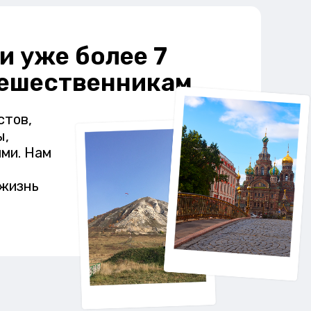
и уже более 7
тешественникам
стов,
ы,
ми. Нам
 жизнь